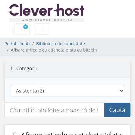
0
Coș de cumpărături
Portal clienți
Biblioteca de cunoștințe
Afișare articole cu eticheta plata cu bitcoin
Categorii
Caută
Afișare articole cu eticheta 'plata