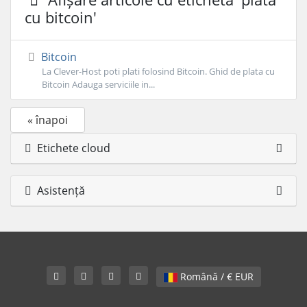
cu bitcoin'
Bitcoin
La Clever-Host poti plati folosind Bitcoin. Ghid de plata cu
Bitcoin Adauga serviciile in...
« înapoi
Etichete cloud
Asistență
Română / € EUR