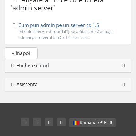
'admin server'
Cum pun admin pe un server cs 1.6
Introducere: Acest tutorial îți va arăta cum să adaugi
admini pe serverul tău CS 1.6. Pentru a...
« înapoi
Etichete cloud
Asistență
Română / € EUR