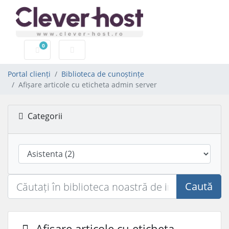
0
Coș de cumpărături
Portal clienți
Biblioteca de cunoștințe
Afișare articole cu eticheta admin server
Categorii
Caută
Afișare articole cu eticheta