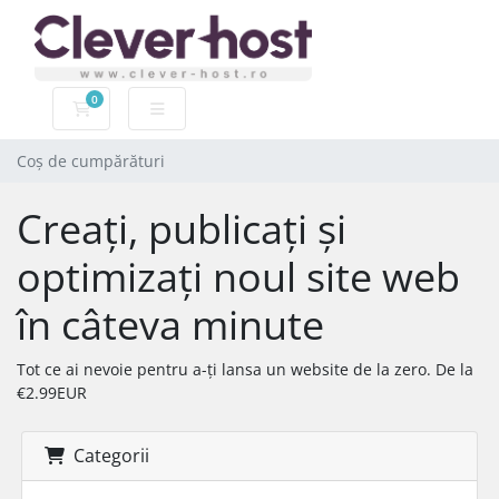
0
Coș de cumpărături
Coș de cumpărături
Creați, publicați și
optimizați noul site web
în câteva minute
Tot ce ai nevoie pentru a-ți lansa un website de la zero. De la
€2.99EUR
Categorii