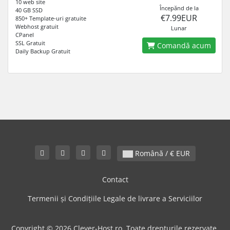
10 web site
Începănd de la
40 GB SSD
€7.99EUR
850+ Template-uri gratuite
Webhost gratuit
Lunar
CPanel
SSL Gratuit
Comandă acum
Daily Backup Gratuit
Română / € EUR
Contact
Termenii și Condițiile Legale de livrare a Serviciilor
Copyright © 2026 Clever-Host.ro. Toate drepturile rezervate.