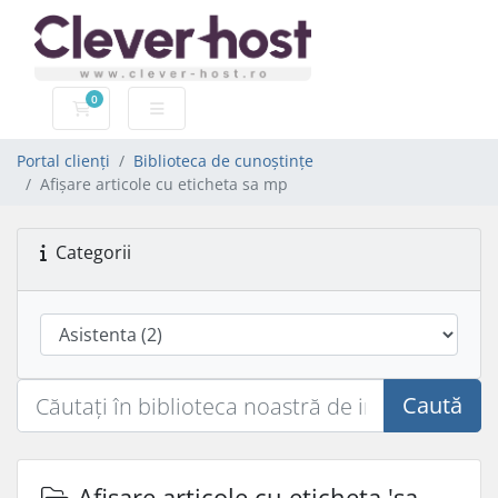
0
Coș de cumpărături
Portal clienți
Biblioteca de cunoștințe
Afișare articole cu eticheta sa mp
Categorii
Caută
Afișare articole cu eticheta 'sa