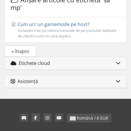
mp'
Cum urc un gamemode pe host?
Va lasam mai jos cateva tutoriale de pe youtube realizate
de clientii nostri in care explica...
« înapoi
Etichete cloud
Asistență
Română / € EUR