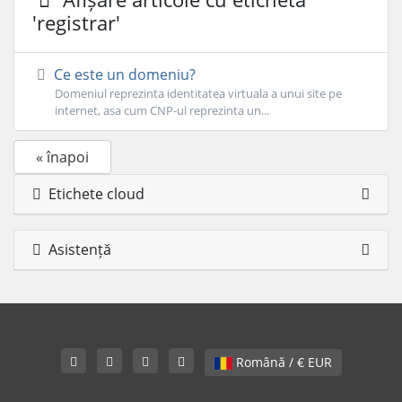
'registrar'
Ce este un domeniu?
Domeniul reprezinta identitatea virtuala a unui site pe
internet, asa cum CNP-ul reprezinta un...
« înapoi
Etichete cloud
Asistență
Română / € EUR