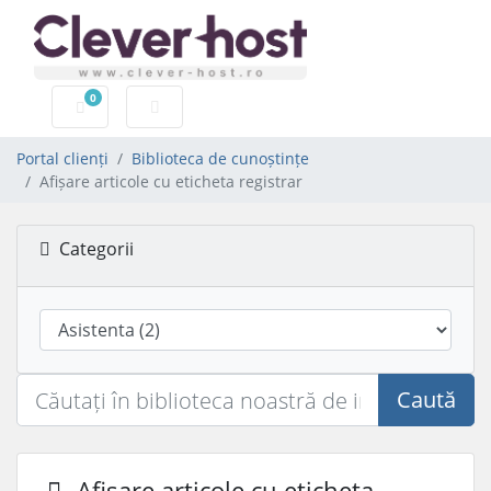
0
Coș de cumpărături
Portal clienți
Biblioteca de cunoștințe
Afișare articole cu eticheta registrar
Categorii
Caută
Afișare articole cu eticheta