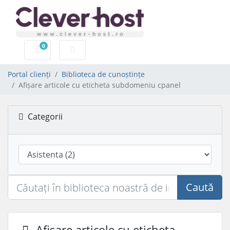
0
Coș de cumpărături
Portal clienți
Biblioteca de cunoștințe
Afișare articole cu eticheta subdomeniu cpanel
Categorii
Caută
Afișare articole cu eticheta