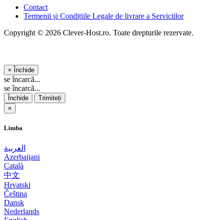
Contact
Termenii și Condițiile Legale de livrare a Serviciilor
Copyright © 2026 Clever-Host.ro. Toate drepturile rezervate.
×
Închide
se încarcă...
se încarcă...
Închide
Trimiteți
×
Limba
العربية
Azerbaijani
Català
中文
Hrvatski
Čeština
Dansk
Nederlands