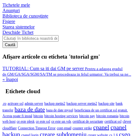
Tichetele mele
Anunțuri
Biblioteca de cunoștințe
Fișiere
Starea sistemelor
Deschide Tichet
Caută
Afișare articole cu eticheta 'tutorial gm'
TUTORIAL: Cum sa iti dai GM pe server
Pentru a adauga gradul
de GM/GA/SGA/SGM/SA/TM se procedeaza in felul urmator: Va trebui sa ne...
« înapoi
Etichete cloud
.ro
activare ssl
admin server
backup metin2
backup server metin2
backup site
bank
baza de date
transfer
baza de date mysql
beneficiaza de un certificat ssl gratuit.
Acesta poate fi instal
bitcoin
bitcoin hosting services
bitcoin pay
bitcoin romania
bitcoin
web host
ce este plesk
ce este ssl
ce este un vds
certificat de securitate
certificat ssl
clever
cpanel
cpanel
cloudflare
Connection Timeout Error
cont email
counter strike
backup
creare subdomeniu
csgo
cpanel login
creare website
cs 1.6