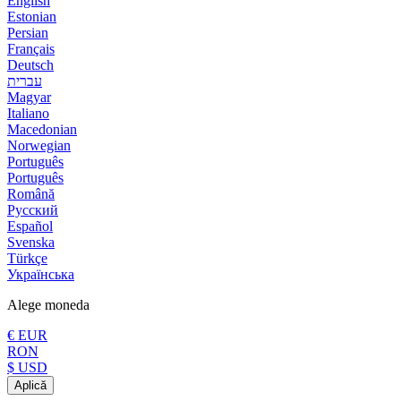
English
Estonian
Persian
Français
Deutsch
עברית
Magyar
Italiano
Macedonian
Norwegian
Português
Português
Română
Русский
Español
Svenska
Türkçe
Українська
Alege moneda
€ EUR
RON
$ USD
Aplică