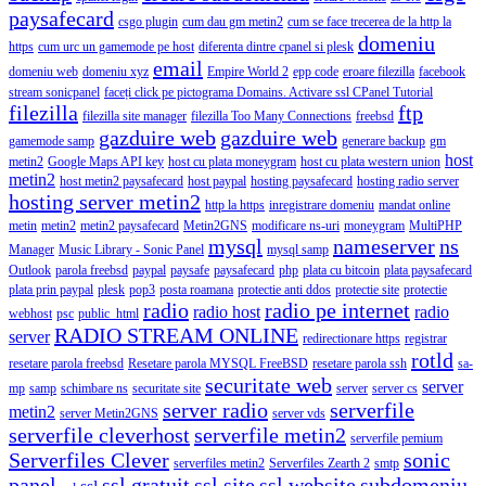
paysafecard
csgo plugin
cum dau gm metin2
cum se face trecerea de la http la
domeniu
https
cum urc un gamemode pe host
diferenta dintre cpanel si plesk
email
domeniu web
domeniu xyz
Empire World 2
epp code
eroare filezilla
facebook
stream sonicpanel
faceți click pe pictograma Domains. Activare ssl CPanel Tutorial
filezilla
ftp
filezilla site manager
filezilla Too Many Connections
freebsd
gazduire web
gazduire web
gamemode samp
generare backup
gm
host
metin2
Google Maps API key
host cu plata moneygram
host cu plata western union
metin2
host metin2 paysafecard
host paypal
hosting paysafecard
hosting radio server
hosting server metin2
http la https
inregistrare domeniu
mandat online
metin
metin2
metin2 paysafecard
Metin2GNS
modificare ns-uri
moneygram
MultiPHP
mysql
nameserver
ns
Manager
Music Library - Sonic Panel
mysql samp
Outlook
parola freebsd
paypal
paysafe
paysafecard
php
plata cu bitcoin
plata paysafecard
plata prin paypal
plesk
pop3
posta roamana
protectie anti ddos
protectie site
protectie
radio
radio pe internet
radio host
radio
webhost
psc
public_html
RADIO STREAM ONLINE
server
redirectionare https
registrar
rotld
resetare parola freebsd
Resetare parola MYSQL FreeBSD
resetare parola ssh
sa-
securitate web
server
mp
samp
schimbare ns
securitate site
server
server cs
server radio
serverfile
metin2
server Metin2GNS
server vds
serverfile cleverhost
serverfile metin2
serverfile pemium
Serverfiles Clever
sonic
serverfiles metin2
Serverfiles Zearth 2
smtp
panel
ssl gratuit
ssl site
ssl website
subdomeniu