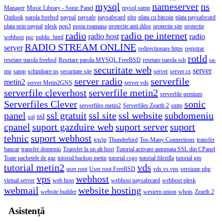
mysql
nameserver
ns
Manager
Music Library - Sonic Panel
mysql samp
Outlook
parola freebsd
paypal
paysafe
paysafecard
php
plata cu bitcoin
plata paysafecard
plata prin paypal
plesk
pop3
posta roamana
protectie anti ddos
protectie site
protectie
radio
radio pe internet
radio host
radio
webhost
psc
public_html
RADIO STREAM ONLINE
server
redirectionare https
registrar
rotld
resetare parola freebsd
Resetare parola MYSQL FreeBSD
resetare parola ssh
sa-
securitate web
server
mp
samp
schimbare ns
securitate site
server
server cs
server radio
serverfile
metin2
server Metin2GNS
server vds
serverfile cleverhost
serverfile metin2
serverfile pemium
Serverfiles Clever
sonic
serverfiles metin2
Serverfiles Zearth 2
smtp
panel
ssl gratuit
ssl site
ssl website
subdomeniu
ssl
sql
cpanel
suport gazduire web
suport server
suport
tehnic
suport webhost
tcp/ip
Thunderbird
Too Many Connections
transfer
bancar
transfer domeniu
Transfer la un alt host
Tutorial activare automata SSL din CPanel
Toate pachetele de gaz
tutorial backup metin
tutorial csgo
tutorial filezilla
tutorial gm
tutorial metin2
vds
user root
User root FreeBSD
vds vs vps
versiune php
vps
webhost
virtual server
web host
webhost paysafecard
webhost plesk
webmail
website hosting
website builder
western union
whois
Zearth 2
Asistență