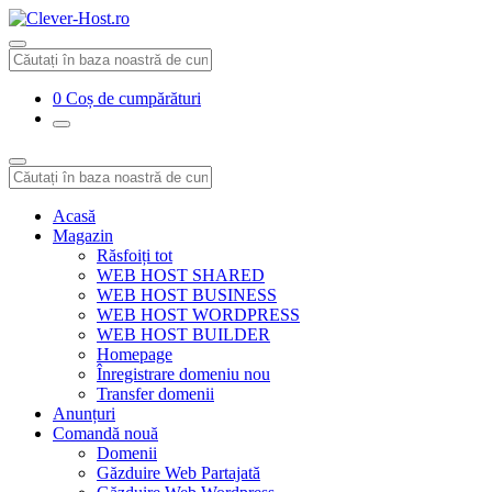
0
Coș de cumpărături
Acasă
Magazin
Răsfoiți tot
WEB HOST SHARED
WEB HOST BUSINESS
WEB HOST WORDPRESS
WEB HOST BUILDER
Homepage
Înregistrare domeniu nou
Transfer domenii
Anunțuri
Comandă nouă
Domenii
Găzduire Web Partajată