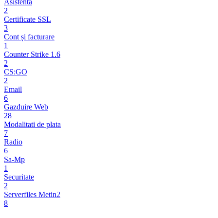
Asistenta
2
Certificate SSL
3
Cont și facturare
1
Counter Strike 1.6
2
CS:GO
2
Email
6
Gazduire Web
28
Modalitati de plata
7
Radio
6
Sa-Mp
1
Securitate
2
Serverfiles Metin2
8