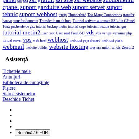
ssl
sql
cpanel
suport gazduire web
suport server
suport
tehnic
suport webhost
tcp/ip
Thunderbird
Too Many Connections
transfer
bancar
transfer domeniu
Transfer la un alt host
Tutorial activare automata SSL din CPanel
Toate pachetele de gaz
tutorial backup metin
tutorial csgo
tutorial filezilla
tutorial gm
tutorial metin2
vds
user root
User root FreeBSD
vds vs vps
versiune php
vps
webhost
virtual server
web host
webhost paysafecard
webhost plesk
webmail
website hosting
website builder
western union
whois
Zearth 2
Asistență
Tichetele mele
Anunțuri
Biblioteca de cunoștințe
Fișiere
Starea sistemelor
Deschide Tichet
Română / € EUR