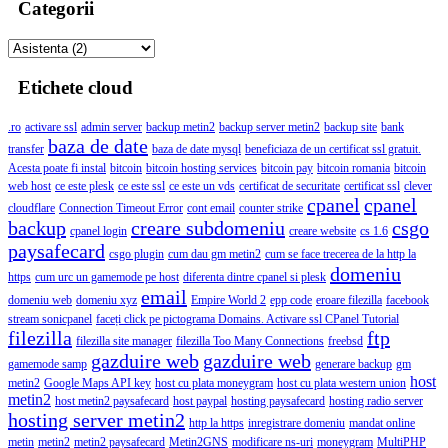
Categorii
Etichete cloud
.ro
activare ssl
admin server
backup metin2
backup server metin2
backup site
bank
baza de date
transfer
baza de date mysql
beneficiaza de un certificat ssl gratuit.
Acesta poate fi instal
bitcoin
bitcoin hosting services
bitcoin pay
bitcoin romania
bitcoin
web host
ce este plesk
ce este ssl
ce este un vds
certificat de securitate
certificat ssl
clever
cpanel
cpanel
cloudflare
Connection Timeout Error
cont email
counter strike
backup
creare subdomeniu
csgo
cpanel login
creare website
cs 1.6
paysafecard
csgo plugin
cum dau gm metin2
cum se face trecerea de la http la
domeniu
https
cum urc un gamemode pe host
diferenta dintre cpanel si plesk
email
domeniu web
domeniu xyz
Empire World 2
epp code
eroare filezilla
facebook
stream sonicpanel
faceți click pe pictograma Domains. Activare ssl CPanel Tutorial
filezilla
ftp
filezilla site manager
filezilla Too Many Connections
freebsd
gazduire web
gazduire web
gamemode samp
generare backup
gm
host
metin2
Google Maps API key
host cu plata moneygram
host cu plata western union
metin2
host metin2 paysafecard
host paypal
hosting paysafecard
hosting radio server
hosting server metin2
http la https
inregistrare domeniu
mandat online
metin
metin2
metin2 paysafecard
Metin2GNS
modificare ns-uri
moneygram
MultiPHP