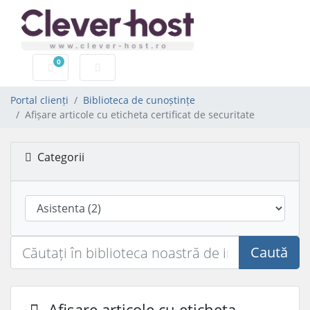
0
Coș de cumpărături
Portal clienți
Biblioteca de cunoștințe
Afișare articole cu eticheta certificat de securitate
Categorii
Caută
Afișare articole cu eticheta