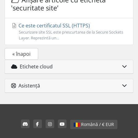
'securitate site'
Ce este certificatul SSL (HTTPS)
Securizare site SSL este prescurtarea de la Secure Sockets
Layer. Reprezintă un...
« înapoi
Etichete cloud
Asistență
Română / € EUR