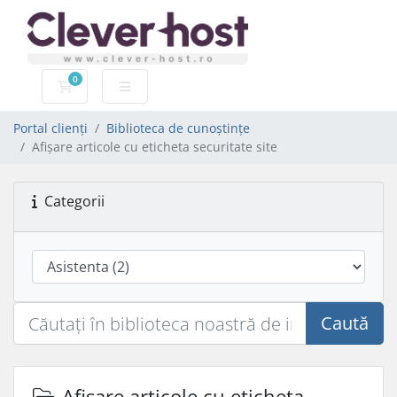
0
Coș de cumpărături
Portal clienți
Biblioteca de cunoștințe
Afișare articole cu eticheta securitate site
Categorii
Caută
Afișare articole cu eticheta