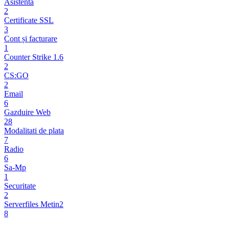
Asistenta
2
Certificate SSL
3
Cont și facturare
1
Counter Strike 1.6
2
CS:GO
2
Email
6
Gazduire Web
28
Modalitati de plata
7
Radio
6
Sa-Mp
1
Securitate
2
Serverfiles Metin2
8