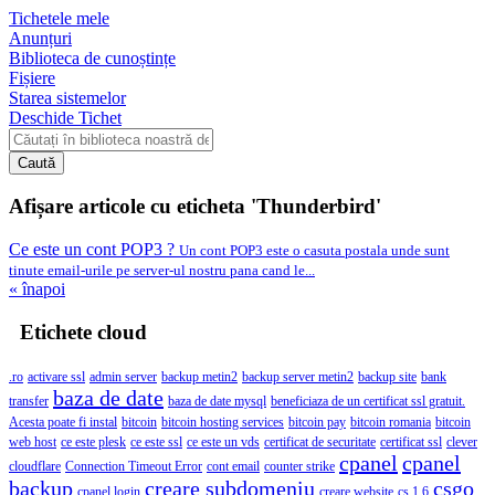
Tichetele mele
Anunțuri
Biblioteca de cunoștințe
Fișiere
Starea sistemelor
Deschide Tichet
Caută
Afișare articole cu eticheta 'Thunderbird'
Ce este un cont POP3 ?
Un cont POP3 este o casuta postala unde sunt
tinute email-urile pe server-ul nostru pana cand le...
« înapoi
Etichete cloud
.ro
activare ssl
admin server
backup metin2
backup server metin2
backup site
bank
baza de date
transfer
baza de date mysql
beneficiaza de un certificat ssl gratuit.
Acesta poate fi instal
bitcoin
bitcoin hosting services
bitcoin pay
bitcoin romania
bitcoin
web host
ce este plesk
ce este ssl
ce este un vds
certificat de securitate
certificat ssl
clever
cpanel
cpanel
cloudflare
Connection Timeout Error
cont email
counter strike
backup
creare subdomeniu
csgo
cpanel login
creare website
cs 1.6