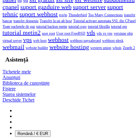
ssl
sql
cpanel
suport gazduire web
suport server
suport
tehnic
suport webhost
tcp/ip
Thunderbird
Too Many Connections
transfer
bancar
transfer domeniu
Transfer la un alt host
Tutorial activare automata SSL din CPanel
Toate pachetele de gaz
tutorial backup metin
tutorial csgo
tutorial filezilla
tutorial gm
tutorial metin2
vds
user root
User root FreeBSD
vds vs vps
versiune php
vps
webhost
virtual server
web host
webhost paysafecard
webhost plesk
webmail
website hosting
website builder
western union
whois
Zearth 2
Asistență
Tichetele mele
Anunțuri
Biblioteca de cunoștințe
Fișiere
Starea sistemelor
Deschide Tichet
Română / € EUR