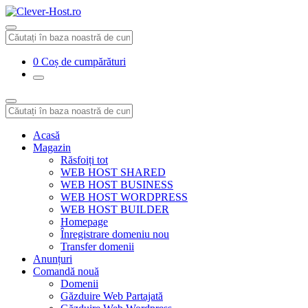
0
Coș de cumpărături
Acasă
Magazin
Răsfoiți tot
WEB HOST SHARED
WEB HOST BUSINESS
WEB HOST WORDPRESS
WEB HOST BUILDER
Homepage
Înregistrare domeniu nou
Transfer domenii
Anunțuri
Comandă nouă
Domenii
Găzduire Web Partajată