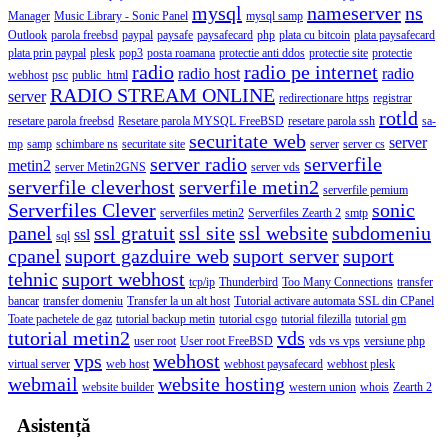
mysql
nameserver
ns
Manager
Music Library - Sonic Panel
mysql samp
Outlook
parola freebsd
paypal
paysafe
paysafecard
php
plata cu bitcoin
plata paysafecard
plata prin paypal
plesk
pop3
posta roamana
protectie anti ddos
protectie site
protectie
radio
radio pe internet
radio host
radio
webhost
psc
public_html
RADIO STREAM ONLINE
server
redirectionare https
registrar
rotld
resetare parola freebsd
Resetare parola MYSQL FreeBSD
resetare parola ssh
sa-
securitate web
server
mp
samp
schimbare ns
securitate site
server
server cs
server radio
serverfile
metin2
server Metin2GNS
server vds
serverfile cleverhost
serverfile metin2
serverfile pemium
Serverfiles Clever
sonic
serverfiles metin2
Serverfiles Zearth 2
smtp
panel
ssl gratuit
ssl site
ssl website
subdomeniu
ssl
sql
cpanel
suport gazduire web
suport server
suport
tehnic
suport webhost
tcp/ip
Thunderbird
Too Many Connections
transfer
bancar
transfer domeniu
Transfer la un alt host
Tutorial activare automata SSL din CPanel
Toate pachetele de gaz
tutorial backup metin
tutorial csgo
tutorial filezilla
tutorial gm
tutorial metin2
vds
user root
User root FreeBSD
vds vs vps
versiune php
vps
webhost
virtual server
web host
webhost paysafecard
webhost plesk
webmail
website hosting
website builder
western union
whois
Zearth 2
Asistență