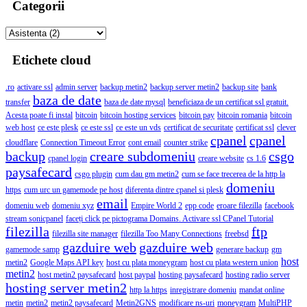
Categorii
Etichete cloud
.ro
activare ssl
admin server
backup metin2
backup server metin2
backup site
bank
baza de date
transfer
baza de date mysql
beneficiaza de un certificat ssl gratuit.
Acesta poate fi instal
bitcoin
bitcoin hosting services
bitcoin pay
bitcoin romania
bitcoin
web host
ce este plesk
ce este ssl
ce este un vds
certificat de securitate
certificat ssl
clever
cpanel
cpanel
cloudflare
Connection Timeout Error
cont email
counter strike
backup
creare subdomeniu
csgo
cpanel login
creare website
cs 1.6
paysafecard
csgo plugin
cum dau gm metin2
cum se face trecerea de la http la
domeniu
https
cum urc un gamemode pe host
diferenta dintre cpanel si plesk
email
domeniu web
domeniu xyz
Empire World 2
epp code
eroare filezilla
facebook
stream sonicpanel
faceți click pe pictograma Domains. Activare ssl CPanel Tutorial
filezilla
ftp
filezilla site manager
filezilla Too Many Connections
freebsd
gazduire web
gazduire web
gamemode samp
generare backup
gm
host
metin2
Google Maps API key
host cu plata moneygram
host cu plata western union
metin2
host metin2 paysafecard
host paypal
hosting paysafecard
hosting radio server
hosting server metin2
http la https
inregistrare domeniu
mandat online
metin
metin2
metin2 paysafecard
Metin2GNS
modificare ns-uri
moneygram
MultiPHP