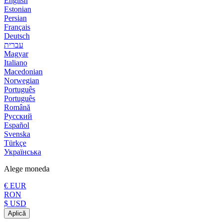
English
Estonian
Persian
Français
Deutsch
עברית
Magyar
Italiano
Macedonian
Norwegian
Português
Português
Română
Русский
Español
Svenska
Türkçe
Українська
Alege moneda
€ EUR
RON
$ USD
Aplică