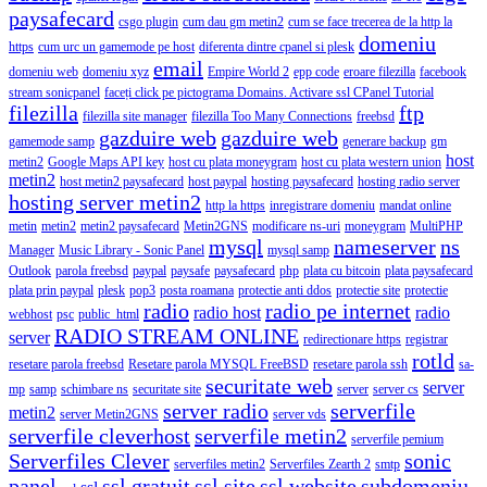
paysafecard
csgo plugin
cum dau gm metin2
cum se face trecerea de la http la
domeniu
https
cum urc un gamemode pe host
diferenta dintre cpanel si plesk
email
domeniu web
domeniu xyz
Empire World 2
epp code
eroare filezilla
facebook
stream sonicpanel
faceți click pe pictograma Domains. Activare ssl CPanel Tutorial
filezilla
ftp
filezilla site manager
filezilla Too Many Connections
freebsd
gazduire web
gazduire web
gamemode samp
generare backup
gm
host
metin2
Google Maps API key
host cu plata moneygram
host cu plata western union
metin2
host metin2 paysafecard
host paypal
hosting paysafecard
hosting radio server
hosting server metin2
http la https
inregistrare domeniu
mandat online
metin
metin2
metin2 paysafecard
Metin2GNS
modificare ns-uri
moneygram
MultiPHP
mysql
nameserver
ns
Manager
Music Library - Sonic Panel
mysql samp
Outlook
parola freebsd
paypal
paysafe
paysafecard
php
plata cu bitcoin
plata paysafecard
plata prin paypal
plesk
pop3
posta roamana
protectie anti ddos
protectie site
protectie
radio
radio pe internet
radio host
radio
webhost
psc
public_html
RADIO STREAM ONLINE
server
redirectionare https
registrar
rotld
resetare parola freebsd
Resetare parola MYSQL FreeBSD
resetare parola ssh
sa-
securitate web
server
mp
samp
schimbare ns
securitate site
server
server cs
server radio
serverfile
metin2
server Metin2GNS
server vds
serverfile cleverhost
serverfile metin2
serverfile pemium
Serverfiles Clever
sonic
serverfiles metin2
Serverfiles Zearth 2
smtp
panel
ssl gratuit
ssl site
ssl website
subdomeniu