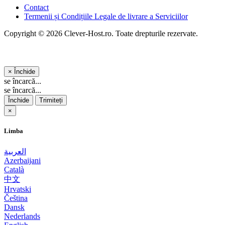
Contact
Termenii și Condițiile Legale de livrare a Serviciilor
Copyright © 2026 Clever-Host.ro. Toate drepturile rezervate.
×
Închide
se încarcă...
se încarcă...
Închide
Trimiteți
×
Limba
العربية
Azerbaijani
Català
中文
Hrvatski
Čeština
Dansk
Nederlands