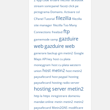
2
epp code
eroare filezilla
facebook
stream sonicpanel
faceți click pe
pictograma Domains. Activare ssl
filezilla
CPanel Tutorial
filezilla
site manager
filezilla Too Many
ftp
Connections
freebsd
gazduire
gamemode samp
web
gazduire web
generare backup
gm metin2
Google
Maps API key
host cu plata
moneygram
host cu plata western
host metin2
union
host metin2
paysafecard
host paypal
hosting
paysafecard
hosting radio server
hosting server metin2
http la https
inregistrare domeniu
mandat online
metin
metin2
metin2
paysafecard
Metin2GNS
modificare