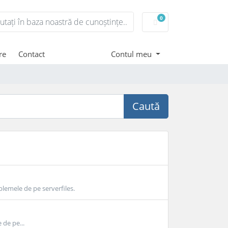
0
Coș de cumpărături
re
Contact
Contul meu
Caută
emele de pe serverfiles.
de pe...