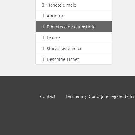
Tichetele mele
Anunțuri
Biblioteca de cunoștințe
Fișiere
Starea sistemelor
Deschide Tichet
Contact
Termenii și Condițiile Legale de liv