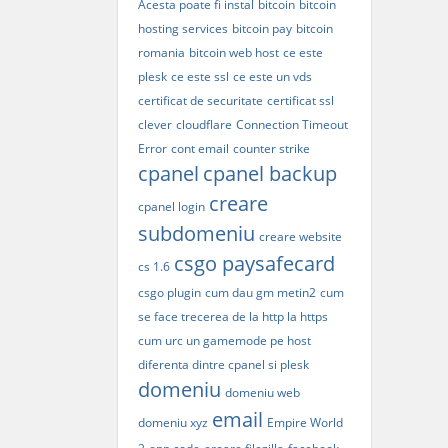
Acesta poate fi instal
bitcoin
bitcoin
hosting services
bitcoin pay
bitcoin
romania
bitcoin web host
ce este
plesk
ce este ssl
ce este un vds
certificat de securitate
certificat ssl
clever
cloudflare
Connection Timeout
Error
cont email
counter strike
cpanel
cpanel backup
creare
cpanel login
subdomeniu
creare website
csgo paysafecard
cs 1.6
csgo plugin
cum dau gm metin2
cum
se face trecerea de la http la https
cum urc un gamemode pe host
diferenta dintre cpanel si plesk
domeniu
domeniu web
email
domeniu xyz
Empire World