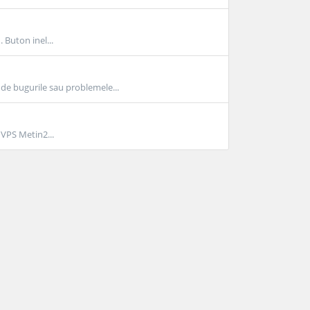
Buton inel...
e bugurile sau problemele...
 VPS Metin2...