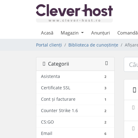
Acasă
Magazin
Anunțuri
Comandă
Portal clienți
Biblioteca de cunoștințe
Afișar
Categorii
Asistenta
2
Certificate SSL
3
Cont și facturare
1
Counter Strike 1.6
2
CS:GO
2
Email
6