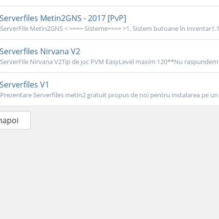
Serverfiles Metin2GNS - 2017 [PvP]
ServerFile Metin2GNS < ==== Sisteme==== >1. Sistem butoane în inventar1.1. 
Serverfiles Nirvana V2
ServerFile Nirvana V2Tip de joc PVM EasyLevel maxim 120**Nu raspundem d
Serverfiles V1
Prezentare Serverfiles metin2 gratuit propus de noi pentru instalarea pe un
înapoi