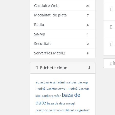
Gazduire Web
28
Modalitati de plata
7
Radio
6
Sa-Mp
1
Securitate
2
Serverfiles Metin2
8
« 
Etichete cloud
.ro
activare ssl
admin server
backup
metin2
backup server metin2
backup
baza de
site
bank transfer
date
baza de date mysql
beneficiaza de un certificat ssl gratuit.