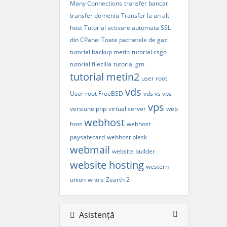
Many Connections
transfer bancar
transfer domeniu
Transfer la un alt
host
Tutorial activare automata SSL
din CPanel Toate pachetele de gaz
tutorial backup metin
tutorial csgo
tutorial filezilla
tutorial gm
tutorial metin2
user root
vds
User root FreeBSD
vds vs vps
vps
versiune php
virtual server
web
webhost
host
webhost
paysafecard
webhost plesk
webmail
website builder
website hosting
western
union
whois
Zearth 2
Asistență