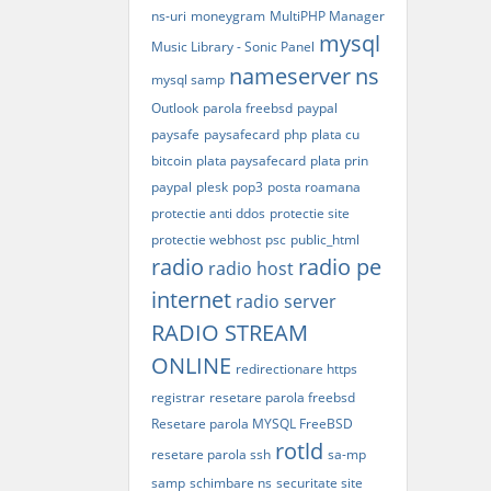
ns-uri
moneygram
MultiPHP Manager
mysql
Music Library - Sonic Panel
nameserver
ns
mysql samp
Outlook
parola freebsd
paypal
paysafe
paysafecard
php
plata cu
bitcoin
plata paysafecard
plata prin
paypal
plesk
pop3
posta roamana
protectie anti ddos
protectie site
protectie webhost
psc
public_html
radio
radio pe
radio host
internet
radio server
RADIO STREAM
ONLINE
redirectionare https
registrar
resetare parola freebsd
Resetare parola MYSQL FreeBSD
rotld
resetare parola ssh
sa-mp
samp
schimbare ns
securitate site