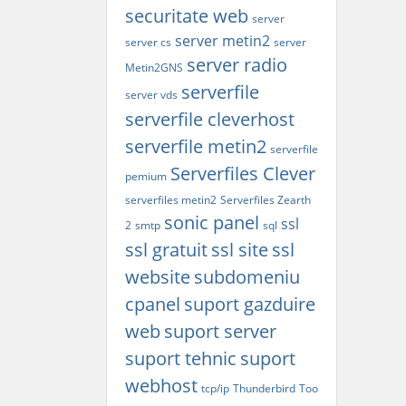
securitate web
server
server metin2
server cs
server
server radio
Metin2GNS
serverfile
server vds
serverfile cleverhost
serverfile metin2
serverfile
Serverfiles Clever
pemium
serverfiles metin2
Serverfiles Zearth
sonic panel
ssl
2
smtp
sql
ssl gratuit
ssl site
ssl
website
subdomeniu
cpanel
suport gazduire
web
suport server
suport tehnic
suport
webhost
tcp/ip
Thunderbird
Too