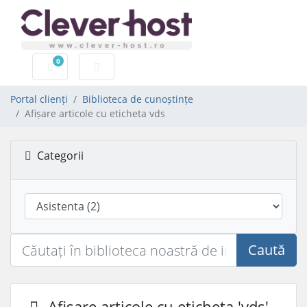
0
Coș de cumpărături
Portal clienți
Biblioteca de cunoștințe
Afișare articole cu eticheta vds
Categorii
Caută
Afișare articole cu eticheta 'vds'