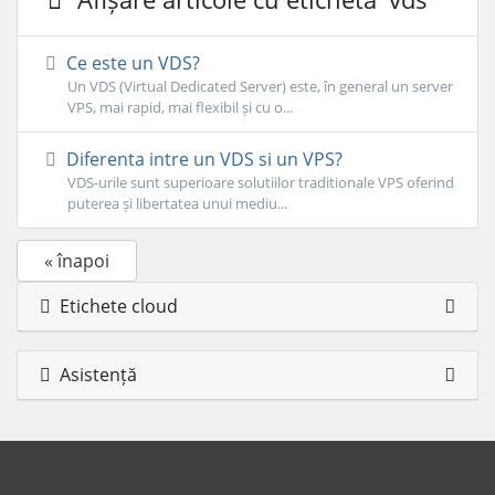
Ce este un VDS?
Un VDS (Virtual Dedicated Server) este, în general un server
VPS, mai rapid, mai flexibil și cu o...
Diferenta intre un VDS si un VPS?
VDS-urile sunt superioare solutiilor traditionale VPS oferind
puterea și libertatea unui mediu...
« înapoi
Etichete cloud
Asistență