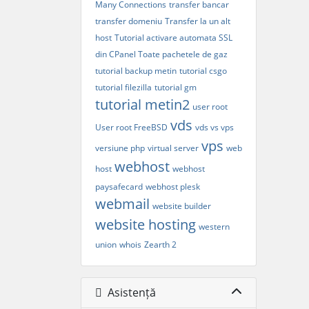
Many Connections
transfer bancar
transfer domeniu
Transfer la un alt
host
Tutorial activare automata SSL
din CPanel Toate pachetele de gaz
tutorial backup metin
tutorial csgo
tutorial filezilla
tutorial gm
tutorial metin2
user root
vds
User root FreeBSD
vds vs vps
vps
versiune php
virtual server
web
webhost
host
webhost
paysafecard
webhost plesk
webmail
website builder
website hosting
western
union
whois
Zearth 2
Asistență