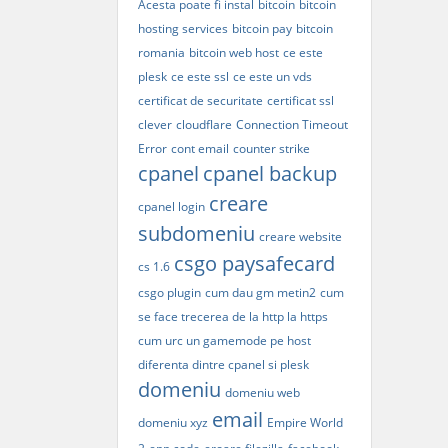
Acesta poate fi instal
bitcoin
bitcoin
hosting services
bitcoin pay
bitcoin
romania
bitcoin web host
ce este
plesk
ce este ssl
ce este un vds
certificat de securitate
certificat ssl
clever
cloudflare
Connection Timeout
Error
cont email
counter strike
cpanel
cpanel backup
creare
cpanel login
subdomeniu
creare website
csgo paysafecard
cs 1.6
csgo plugin
cum dau gm metin2
cum
se face trecerea de la http la https
cum urc un gamemode pe host
diferenta dintre cpanel si plesk
domeniu
domeniu web
email
domeniu xyz
Empire World