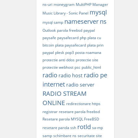
ns-uri
moneygram
MultiPHP Manager
mysql
Music Library - Sonic Panel
nameserver
ns
mysql samp
Outlook
parola freebsd
paypal
paysafe
paysafecard
php
plata cu
bitcoin
plata paysafecard
plata prin
paypal
plesk
pop3
posta roamana
protectie anti ddos
protectie site
protectie webhost
psc
public_html
radio
radio pe
radio host
internet
radio server
RADIO STREAM
ONLINE
redirectionare https
registrar
resetare parola freebsd
Resetare parola MYSQL FreeBSD
rotld
resetare parola ssh
sa-mp
samp
schimbare ns
securitate site