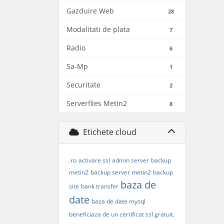
Gazduire Web
28
Modalitati de plata
7
Radio
6
Sa-Mp
1
Securitate
2
Serverfiles Metin2
8
Etichete cloud
.ro
activare ssl
admin server
backup
metin2
backup server metin2
backup
baza de
site
bank transfer
date
baza de date mysql
beneficiaza de un certificat ssl gratuit.