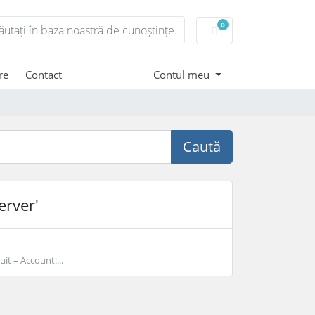
0
Coș de cumpărături
re
Contact
Contul meu
Caută
erver'
t – Account:...