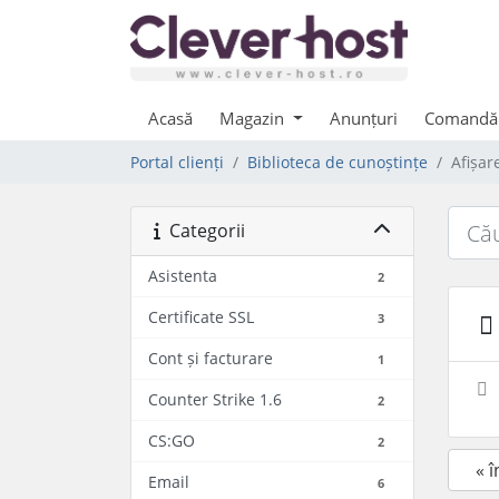
Acasă
Magazin
Anunțuri
Comandă
Portal clienți
Biblioteca de cunoștințe
Afișar
Categorii
Asistenta
2
Certificate SSL
3
Cont și facturare
1
Counter Strike 1.6
2
CS:GO
2
« 
Email
6