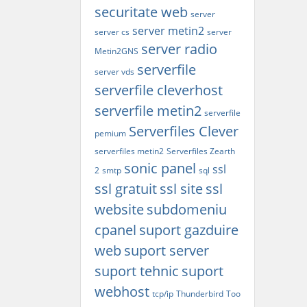
securitate web
server
server metin2
server cs
server
server radio
Metin2GNS
serverfile
server vds
serverfile cleverhost
serverfile metin2
serverfile
Serverfiles Clever
pemium
serverfiles metin2
Serverfiles Zearth
sonic panel
ssl
2
smtp
sql
ssl gratuit
ssl site
ssl
website
subdomeniu
cpanel
suport gazduire
web
suport server
suport tehnic
suport
webhost
tcp/ip
Thunderbird
Too