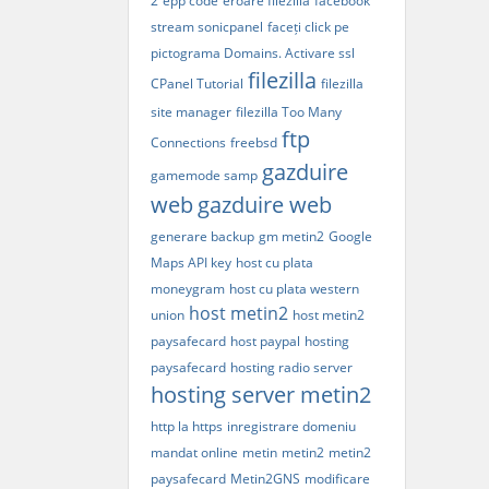
2
epp code
eroare filezilla
facebook
stream sonicpanel
faceți click pe
pictograma Domains. Activare ssl
filezilla
CPanel Tutorial
filezilla
site manager
filezilla Too Many
ftp
Connections
freebsd
gazduire
gamemode samp
web
gazduire web
generare backup
gm metin2
Google
Maps API key
host cu plata
moneygram
host cu plata western
host metin2
union
host metin2
paysafecard
host paypal
hosting
paysafecard
hosting radio server
hosting server metin2
http la https
inregistrare domeniu
mandat online
metin
metin2
metin2
paysafecard
Metin2GNS
modificare