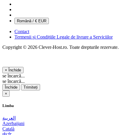
Română / € EUR
Contact
Termenii și Condițiile Legale de livrare a Serviciilor
Copyright © 2026 Clever-Host.ro. Toate drepturile rezervate.
×
Închide
se încarcă...
se încarcă...
Închide
Trimiteți
×
Limba
العربية
Azerbaijani
Català
中文