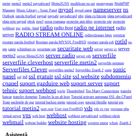
metin
metin2
metin2 paysafecard
Metin2GNS
modificare ns-uri
moneygram
MultiPHP
mysql
nameserver
ns
Manager
Music Library - Sonic Panel
mysql samp
Outlook
parola freebsd
paypal
paysafe
paysafecard
php
plata cu bitcoin
plata paysafecard
plata prin paypal
plesk
pop3
posta roamana
protectie anti ddos
protectie site
protectie
radio
radio pe internet
radio host
radio
webhost
psc
public_html
RADIO STREAM ONLINE
server
redirectionare https
registrar
rotld
resetare parola freebsd
Resetare parola MYSQL FreeBSD
resetare parola ssh
sa-
securitate web
server
mp
samp
schimbare ns
securitate site
server
server cs
server radio
serverfile
metin2
server Metin2GNS
server vds
serverfile cleverhost
serverfile metin2
serverfile pemium
Serverfiles Clever
sonic
serverfiles metin2
Serverfiles Zearth 2
smtp
panel
ssl gratuit
ssl site
ssl website
subdomeniu
ssl
sql
cpanel
suport gazduire web
suport server
suport
tehnic
suport webhost
tcp/ip
Thunderbird
Too Many Connections
transfer
bancar
transfer domeniu
Transfer la un alt host
Tutorial activare automata SSL din CPanel
Toate pachetele de gaz
tutorial backup metin
tutorial csgo
tutorial filezilla
tutorial gm
tutorial metin2
vds
user root
User root FreeBSD
vds vs vps
versiune php
vps
webhost
virtual server
web host
webhost paysafecard
webhost plesk
webmail
website hosting
website builder
western union
whois
Zearth 2
Asistență