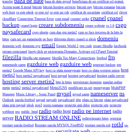
baza de date
transfer
baza de date mysql
beneficiaza de un certificat ssl gratuit.
Acesta poate fi instal
bitcoin
bitcoin hosting services
bitcoin pay
bitcoin romania
bitcoin
web host
ce este plesk
ce este ssl
ce este un vds
certificat de securitate
certificat ssl
clever
cpanel
cpanel
cloudflare
Connection Timeout Error
cont email
counter strike
backup
creare subdomeniu
csgo
cpanel login
creare website
cs 1.6
paysafecard
csgo plugin
cum dau gm metin2
cum se face trecerea de la http la
domeniu
https
cum urc un gamemode pe host
diferenta dintre cpanel si plesk
email
domeniu web
domeniu xyz
Empire World 2
epp code
eroare filezilla
facebook
stream sonicpanel
faceți click pe pictograma Domains. Activare ssl CPanel Tutorial
filezilla
ftp
filezilla site manager
filezilla Too Many Connections
freebsd
gazduire web
gazduire web
gamemode samp
generare backup
gm
host
metin2
Google Maps API key
host cu plata moneygram
host cu plata western union
metin2
host metin2 paysafecard
host paypal
hosting paysafecard
hosting radio server
hosting server metin2
http la https
inregistrare domeniu
mandat online
metin
metin2
metin2 paysafecard
Metin2GNS
modificare ns-uri
moneygram
MultiPHP
mysql
nameserver
ns
Manager
Music Library - Sonic Panel
mysql samp
Outlook
parola freebsd
paypal
paysafe
paysafecard
php
plata cu bitcoin
plata paysafecard
plata prin paypal
plesk
pop3
posta roamana
protectie anti ddos
protectie site
protectie
radio
radio pe internet
radio host
radio
webhost
psc
public_html
RADIO STREAM ONLINE
server
redirectionare https
registrar
rotld
resetare parola freebsd
Resetare parola MYSQL FreeBSD
resetare parola ssh
sa-
securitate web
server
mp
samp
schimbare ns
securitate site
server
server cs