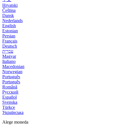
Hrvatski
Čeština
Dansk
Nederlands
English
Estonian
Persian
Français
Deutsch
עברית
Magyar
Italiano
Macedonian
Norwegian
Português
Português
Română
Русский
Español
Svenska
Türkçe
Українська
Alege moneda