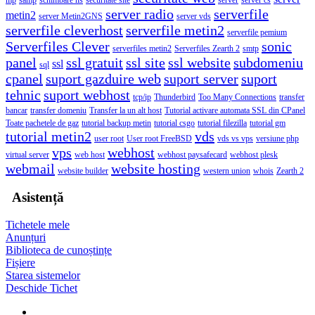
server radio
serverfile
metin2
server Metin2GNS
server vds
serverfile cleverhost
serverfile metin2
serverfile pemium
Serverfiles Clever
sonic
serverfiles metin2
Serverfiles Zearth 2
smtp
panel
ssl gratuit
ssl site
ssl website
subdomeniu
ssl
sql
cpanel
suport gazduire web
suport server
suport
tehnic
suport webhost
tcp/ip
Thunderbird
Too Many Connections
transfer
bancar
transfer domeniu
Transfer la un alt host
Tutorial activare automata SSL din CPanel
Toate pachetele de gaz
tutorial backup metin
tutorial csgo
tutorial filezilla
tutorial gm
tutorial metin2
vds
user root
User root FreeBSD
vds vs vps
versiune php
vps
webhost
virtual server
web host
webhost paysafecard
webhost plesk
webmail
website hosting
website builder
western union
whois
Zearth 2
Asistență
Tichetele mele
Anunțuri
Biblioteca de cunoștințe
Fișiere
Starea sistemelor
Deschide Tichet