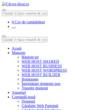
0
Coș de cumpărături
Acasă
Magazin
Răsfoiți tot
WEB HOST SHARED
WEB HOST BUSINESS
WEB HOST WORDPRESS
WEB HOST BUILDER
Homepage
Înregistrare domeniu nou
Transfer domenii
Anunțuri
Comandă nouă
Domenii
Găzduire Web Partajată