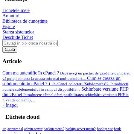
Tichetele mele
Anunțuri
Biblioteca de cunoștințe
Fișiere
Starea sistemelor
Deschide Tichet
Caută
Articole
Cum ma autentific în cPanel ?
Dacă aveţi un pachet de găzduire cumpărat,
Cum se creaza un
vă puteţi conecta la acesta prin mai multe moduri:...
subdomeniu in cPanel ?
1. In cPanel, selectati "Subdomains"2. Introduceti
Schimbare versiune PHP
numele subdomeniului in campul disponibil3....
din cPanel
Introducere cPanel oferă posibilitatea schimbării versiunii PHP la
nivel de domeniu,...
« înapoi
Etichete cloud
.ro
activare ssl
admin server
backup metin2
backup server metin2
backup site
bank