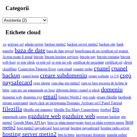
Categorii
Etichete cloud
.ro
activare ssl
admin server
backup metin2
backup server metin2
backup site
bank
baza de date
transfer
baza de date mysql
beneficiaza de un certificat ssl gratuit.
Acesta poate fi instal
bitcoin
bitcoin hosting services
bitcoin pay
bitcoin romania
bitcoin
web host
ce este plesk
ce este ssl
ce este un vds
certificat de securitate
certificat ssl
clever
cpanel
cpanel
cloudflare
Connection Timeout Error
cont email
counter strike
backup
creare subdomeniu
csgo
cpanel login
creare website
cs 1.6
paysafecard
csgo plugin
cum dau gm metin2
cum se face trecerea de la http la
domeniu
https
cum urc un gamemode pe host
diferenta dintre cpanel si plesk
email
domeniu web
domeniu xyz
Empire World 2
epp code
eroare filezilla
facebook
stream sonicpanel
faceți click pe pictograma Domains. Activare ssl CPanel Tutorial
filezilla
ftp
filezilla site manager
filezilla Too Many Connections
freebsd
gazduire web
gazduire web
gamemode samp
generare backup
gm
host
metin2
Google Maps API key
host cu plata moneygram
host cu plata western union
metin2
host metin2 paysafecard
host paypal
hosting paysafecard
hosting radio server
hosting server metin2
http la https
inregistrare domeniu
mandat online