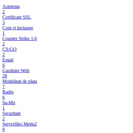
Asistenta
2
Certificate SSL
3
Cont și facturare
1
Counter Strike 1.6
2
CS:GO
2
Email
6
Gazduire Web
28
Modalitati de plata
7
Radio
6
Sa-Mp
1
Securitate
2
Serverfiles Metin2
8