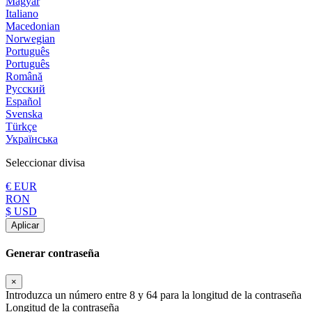
Magyar
Italiano
Macedonian
Norwegian
Português
Português
Română
Русский
Español
Svenska
Türkçe
Українська
Seleccionar divisa
€ EUR
RON
$ USD
Aplicar
Generar contraseña
×
Introduzca un número entre 8 y 64 para la longitud de la contraseña
Longitud de la contraseña