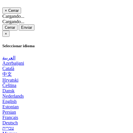
×
Cerrar
Cargando...
Cargando...
Cerrar
Enviar
×
Seleccionar idioma
العربية
Azerbaijani
Català
中文
Hrvatski
Čeština
Dansk
Nederlands
English
Estonian
Persian
Français
Deutsch
עברית