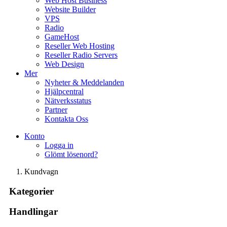
Web Host Business
Website Builder
VPS
Radio
GameHost
Reseller Web Hosting
Reseller Radio Servers
Web Design
Mer
Nyheter & Meddelanden
Hjälpcentral
Nätverksstatus
Partner
Kontakta Oss
Konto
Logga in
Glömt lösenord?
Kundvagn
Kategorier
Handlingar