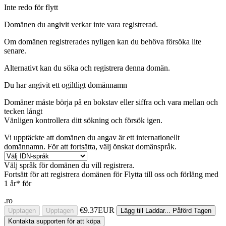
Inte redo för flytt
Domänen du angivit verkar inte vara registrerad.
Om domänen registrerades nyligen kan du behöva försöka lite
senare.
Alternativt kan du söka och registrera denna domän.
Du har angivit ett ogiltligt domännamn
Domäner måste börja på en bokstav eller siffra
och vara mellan
och
tecken långt
Vänligen kontrollera ditt sökning och försök igen.
Vi upptäckte att domänen du angav är ett internationellt
domännamn. För att fortsätta, välj önskat domänspråk.
Välj språk för domänen du vill registrera.
Fortsätt för att registrera domänen för
Flytta till oss och förläng med
1 år* för
.ro
€9.37EUR
Upptagen
Upptagen
Lägg till
Laddar...
Påförd
Tagen
Kontakta supporten för att köpa