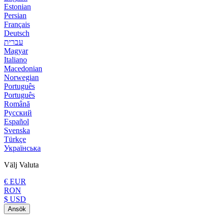
Estonian
Persian
Français
Deutsch
עברית
Magyar
Italiano
Macedonian
Norwegian
Português
Português
Română
Русский
Español
Svenska
Türkçe
Українська
Välj Valuta
€ EUR
RON
$ USD
Ansök