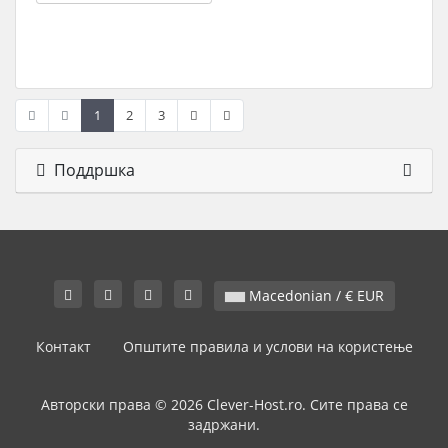
1
2
3
Поддршка
Macedonian / € EUR
Контакт
Општите правила и услови на користење
Авторски права © 2026 Clever-Host.ro. Сите права се
задржани.