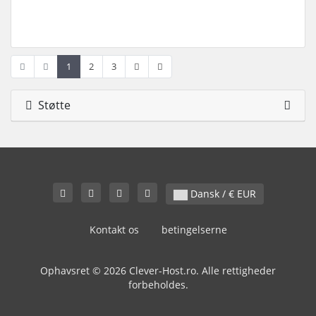
1
2
3
Støtte
Dansk / € EUR
Kontakt os
betingelserne
Ophavsret © 2026 Clever-Host.ro. Alle rettigheder
forbeholdes.